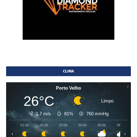
CLIMA
Porto Velho
26°C
Limpo
1.7 m/s
81%
760
mmHg
01:00
02:00
03:00
04:00
05:00
06:00
‹
›