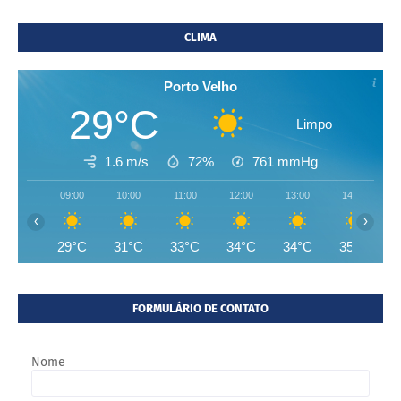
CLIMA
Porto Velho
29°C
Limpo
1.6 m/s
72%
761
mmHg
09:00
10:00
11:00
12:00
13:00
14:00
‹
›
29°C
31°C
33°C
34°C
34°C
35°C
FORMULÁRIO DE CONTATO
Nome