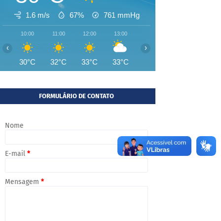
1.6 m/s
67%
761
mmHg
10:00
11:00
12:00
13:00
14:00
15:00
16:00
‹
›
30°C
32°C
33°C
33°C
33°C
33°C
33°
FORMULÁRIO DE CONTATO
Nome
E-mail
*
Mensagem
*