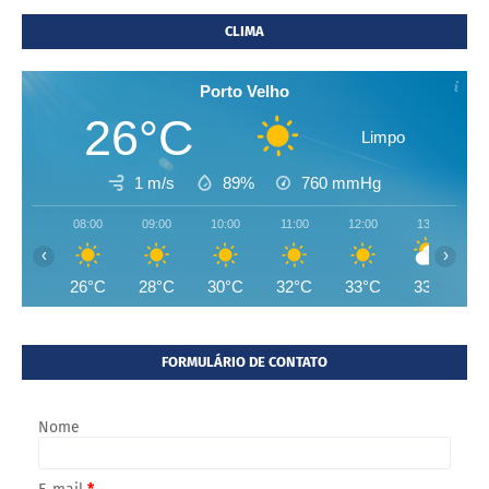
CLIMA
Porto Velho
26°C
Limpo
1 m/s
89%
760
mmHg
08:00
09:00
10:00
11:00
12:00
13:00
‹
›
26°C
28°C
30°C
32°C
33°C
33°C
FORMULÁRIO DE CONTATO
Nome