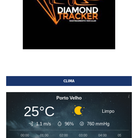
CLIMA
Porto Velho
25°C
Limpo
1.1 m/s
96%
760
mmHg
00:00
01:00
02:00
03:00
04:00
05:00