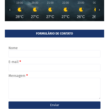
19:00
20:00
21:00
22:00
23:00
00:00
‹
›
28°C
27°C
27°C
27°C
26°C
26°C
FORMULÁRIO DE CONTATO
Nome
E-mail
*
Mensagem
*