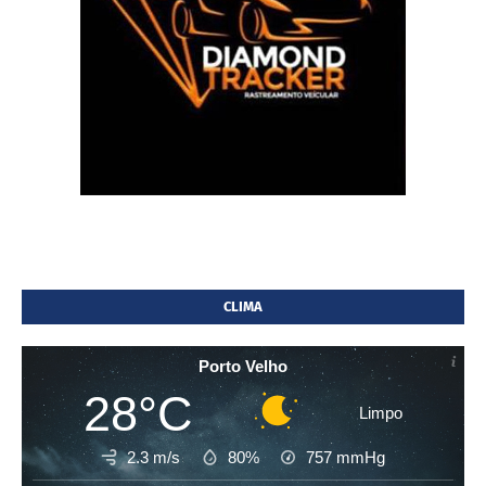
CLIMA
Porto Velho
28°C
Limpo
2.3 m/s
80%
757
mmHg