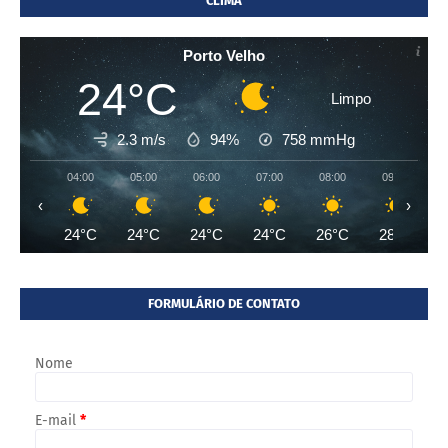
CLIMA
Porto Velho
24°C
Limpo
2.3 m/s
94%
758
mmHg
04:00
05:00
06:00
07:00
08:00
09:00
‹
›
24°C
24°C
24°C
24°C
26°C
28°C
FORMULÁRIO DE CONTATO
Nome
E-mail
*