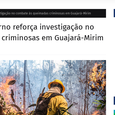
estigação no combate às queimadas criminosas em Guajará-Mirim
no reforça investigação no
criminosas em Guajará-Mirim