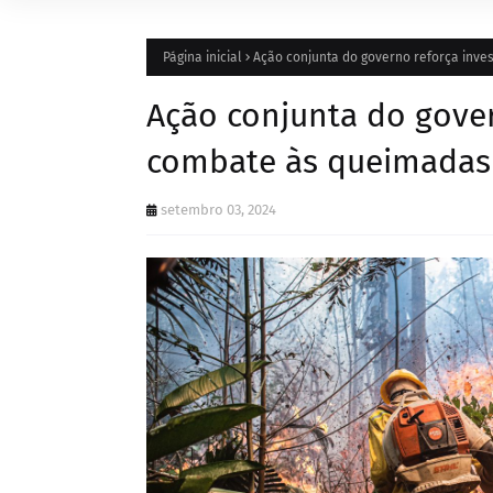
Página inicial
Ação conjunta do governo reforça inv
Ação conjunta do gover
combate às queimadas 
setembro 03, 2024