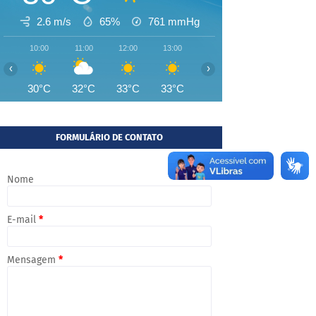
2.6 m/s
65%
761
mmHg
10:00
11:00
12:00
13:00
14:00
15:00
16:00
‹
›
30°C
32°C
33°C
33°C
34°C
34°C
33°
FORMULÁRIO DE CONTATO
Nome
E-mail
*
Mensagem
*