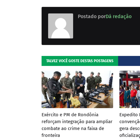
Postado por
Dá redação
TALVEZ VOCÊ GOSTE DESTAS POSTAGENS
Exército e PM de Rondônia
Expedito
reforçam integração para ampliar
convençã
combate ao crime na faixa de
gera desc
fronteira
oficializ