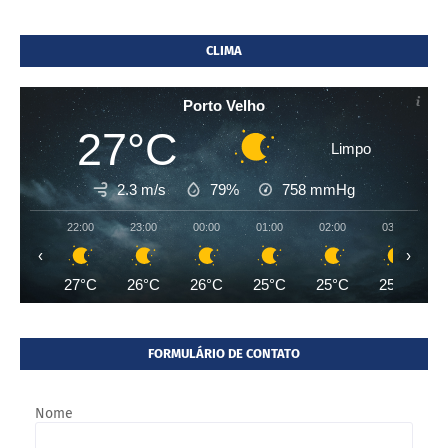
CLIMA
Porto Velho
27°C
Limpo
2.3 m/s
79%
758
mmHg
22:00
23:00
00:00
01:00
02:00
03:00
‹
›
27°C
26°C
26°C
25°C
25°C
25°C
FORMULÁRIO DE CONTATO
Nome