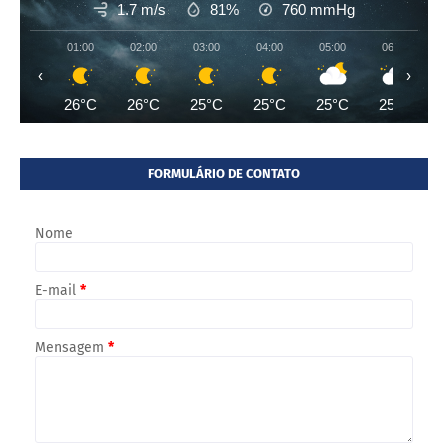
1.7 m/s
81%
760
mmHg
01:00
02:00
03:00
04:00
05:00
06:00
‹
›
26°C
26°C
25°C
25°C
25°C
25°C
FORMULÁRIO DE CONTATO
Nome
E-mail
*
Mensagem
*