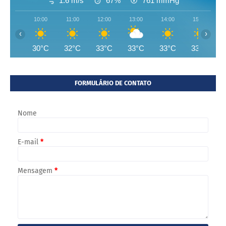
1.6 m/s
67%
761
mmHg
10:00
11:00
12:00
13:00
14:00
15:00
‹
›
30°C
32°C
33°C
33°C
33°C
33°C
FORMULÁRIO DE CONTATO
Nome
E-mail
*
Mensagem
*