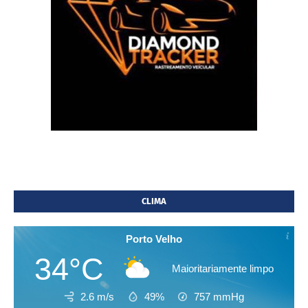
CLIMA
Porto Velho
34°C
Maioritariamente limpo
2.6 m/s
49%
757
mmHg