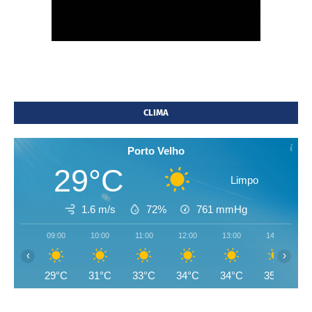
CLIMA
Porto Velho
29°C
Limpo
1.6 m/s
72%
761
mmHg
09:00
10:00
11:00
12:00
13:00
14:00
‹
›
29°C
31°C
33°C
34°C
34°C
35°C