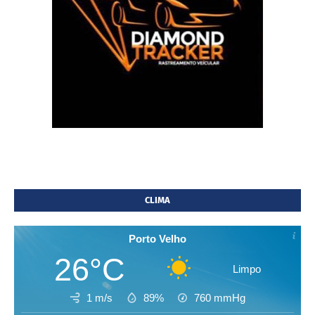
CLIMA
Porto Velho
26°C
Limpo
1 m/s
89%
760
mmHg