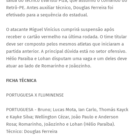
saída do técnico Evaristo Piza, que assumiu o comando do
Retrô-PE. Antes auxiliar técnico, Douglas Ferreira foi
efetivado para a sequência do estadual.
O atacante Miguel Vinícius cumprirá suspensão após
receber o cartão vermelho na última rodada. O time titular
deve ser composto pelos mesmos atletas que iniciaram a
partida anterior. A principal dúvida está no setor ofensivo.
Hélio Paraíba e Lohan disputam uma vaga e um deles deve
atuar ao lado de Romarinho e Joãozinho.
FICHA TÉCNICA
PORTUGUESA X FLUMINENSE
PORTUGUESA - Bruno; Lucas Mota, Ian Carlo, Thomás Kayck
e Kayke Silva; Wellington Cézar, João Paulo e Anderson
Rosa; Romarinho, Joãozinho e Lohan (Hélio Paraíba).
Técnico: Douglas Ferreira