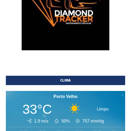
CLIMA
Porto Velho
33°C
Limpo
1.9 m/s
50%
757
mmHg