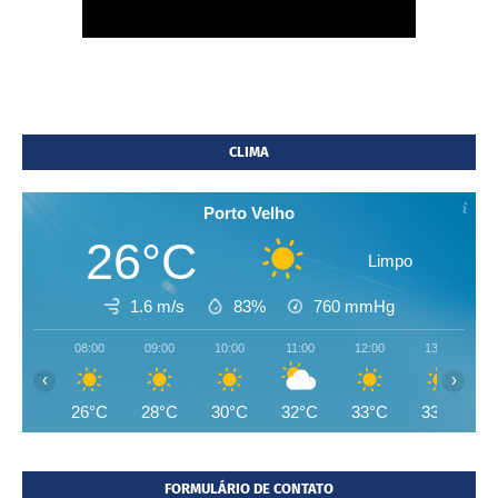
CLIMA
Porto Velho
26°C
Limpo
1.6 m/s
83%
760
mmHg
08:00
09:00
10:00
11:00
12:00
13:00
‹
›
26°C
28°C
30°C
32°C
33°C
33°C
FORMULÁRIO DE CONTATO