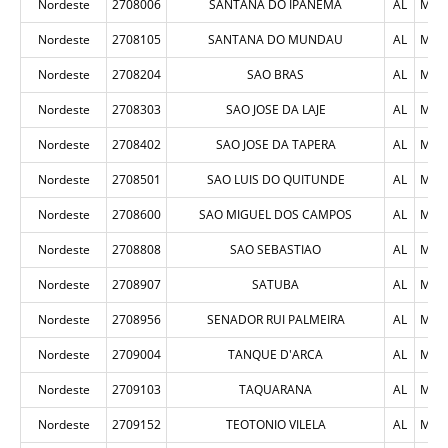
Nordeste
2708006
SANTANA DO IPANEMA
AL
MUN
Nordeste
2708105
SANTANA DO MUNDAU
AL
MUN
Nordeste
2708204
SAO BRAS
AL
MUN
Nordeste
2708303
SAO JOSE DA LAJE
AL
MUN
Nordeste
2708402
SAO JOSE DA TAPERA
AL
MUN
Nordeste
2708501
SAO LUIS DO QUITUNDE
AL
MUN
Nordeste
2708600
SAO MIGUEL DOS CAMPOS
AL
MUN
Nordeste
2708808
SAO SEBASTIAO
AL
MUN
Nordeste
2708907
SATUBA
AL
MUN
Nordeste
2708956
SENADOR RUI PALMEIRA
AL
MUN
Nordeste
2709004
TANQUE D'ARCA
AL
MUN
Nordeste
2709103
TAQUARANA
AL
MUN
Nordeste
2709152
TEOTONIO VILELA
AL
MUN