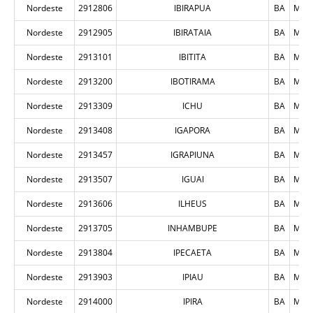
Nordeste
2912806
IBIRAPUA
BA
MUN
Nordeste
2912905
IBIRATAIA
BA
MUN
Nordeste
2913101
IBITITA
BA
MUN
Nordeste
2913200
IBOTIRAMA
BA
MUN
Nordeste
2913309
ICHU
BA
MUN
Nordeste
2913408
IGAPORA
BA
MUN
Nordeste
2913457
IGRAPIUNA
BA
MUN
Nordeste
2913507
IGUAI
BA
MUN
Nordeste
2913606
ILHEUS
BA
MUN
Nordeste
2913705
INHAMBUPE
BA
MUN
Nordeste
2913804
IPECAETA
BA
MUN
Nordeste
2913903
IPIAU
BA
MUN
Nordeste
2914000
IPIRA
BA
MUN