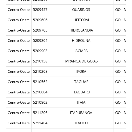
Centro-Oeste
5209457
GUARINOS
GO
MUN
Centro-Oeste
5209606
HEITORAI
GO
MUN
Centro-Oeste
5209705
HIDROLANDIA
GO
MUN
Centro-Oeste
5209804
HIDROLINA
GO
MUN
Centro-Oeste
5209903
IACIARA
GO
MUN
Centro-Oeste
5210158
IPIRANGA DE GOIAS
GO
MUN
Centro-Oeste
5210208
IPORA
GO
MUN
Centro-Oeste
5210562
ITAGUARI
GO
MUN
Centro-Oeste
5210604
ITAGUARU
GO
MUN
Centro-Oeste
5210802
ITAJA
GO
MUN
Centro-Oeste
5211206
ITAPURANGA
GO
MUN
Centro-Oeste
5211404
ITAUCU
GO
MUN