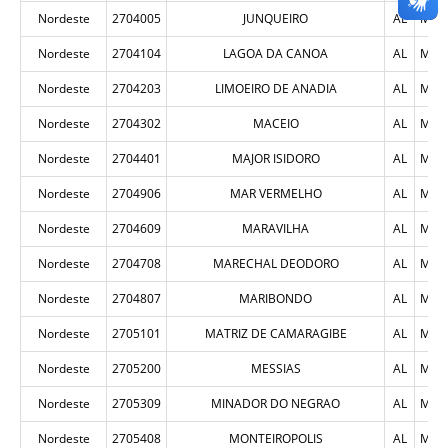
Nordeste
2704005
JUNQUEIRO
AL
MUN
Nordeste
2704104
LAGOA DA CANOA
AL
MUN
Nordeste
2704203
LIMOEIRO DE ANADIA
AL
MUN
Nordeste
2704302
MACEIO
AL
MUN
Nordeste
2704401
MAJOR ISIDORO
AL
MUN
Nordeste
2704906
MAR VERMELHO
AL
MUN
Nordeste
2704609
MARAVILHA
AL
MUN
Nordeste
2704708
MARECHAL DEODORO
AL
MUN
Nordeste
2704807
MARIBONDO
AL
MUN
Nordeste
2705101
MATRIZ DE CAMARAGIBE
AL
MUN
Nordeste
2705200
MESSIAS
AL
MUN
Nordeste
2705309
MINADOR DO NEGRAO
AL
MUN
Nordeste
2705408
MONTEIROPOLIS
AL
MUN