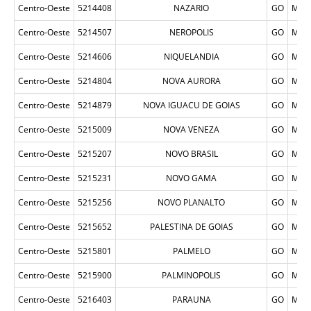
Centro-Oeste
5214408
NAZARIO
GO
MUN
Centro-Oeste
5214507
NEROPOLIS
GO
MUN
Centro-Oeste
5214606
NIQUELANDIA
GO
MUN
Centro-Oeste
5214804
NOVA AURORA
GO
MUN
Centro-Oeste
5214879
NOVA IGUACU DE GOIAS
GO
MUN
Centro-Oeste
5215009
NOVA VENEZA
GO
MUN
Centro-Oeste
5215207
NOVO BRASIL
GO
MUN
Centro-Oeste
5215231
NOVO GAMA
GO
MUN
Centro-Oeste
5215256
NOVO PLANALTO
GO
MUN
Centro-Oeste
5215652
PALESTINA DE GOIAS
GO
MUN
Centro-Oeste
5215801
PALMELO
GO
MUN
Centro-Oeste
5215900
PALMINOPOLIS
GO
MUN
Centro-Oeste
5216403
PARAUNA
GO
MUN