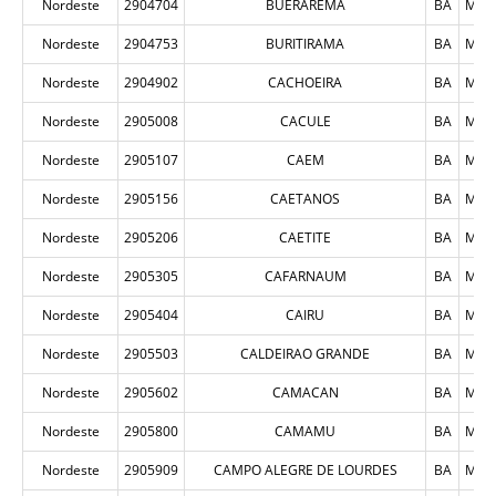
Nordeste
2904704
BUERAREMA
BA
MUN
Nordeste
2904753
BURITIRAMA
BA
MUN
Nordeste
2904902
CACHOEIRA
BA
MUN
Nordeste
2905008
CACULE
BA
MUN
Nordeste
2905107
CAEM
BA
MUN
Nordeste
2905156
CAETANOS
BA
MUN
Nordeste
2905206
CAETITE
BA
MUN
Nordeste
2905305
CAFARNAUM
BA
MUN
Nordeste
2905404
CAIRU
BA
MUN
Nordeste
2905503
CALDEIRAO GRANDE
BA
MUN
Nordeste
2905602
CAMACAN
BA
MUN
Nordeste
2905800
CAMAMU
BA
MUN
Nordeste
2905909
CAMPO ALEGRE DE LOURDES
BA
MUN