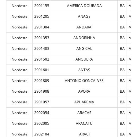
Nordeste
2901155
AMERICA DOURADA
BA
MUN
Nordeste
2901205
ANAGE
BA
MUN
Nordeste
2901304
ANDARAI
BA
MUN
Nordeste
2901353
ANDORINHA
BA
MUN
Nordeste
2901403
ANGICAL
BA
MUN
Nordeste
2901502
ANGUERA
BA
MUN
Nordeste
2901601
ANTAS
BA
MUN
Nordeste
2901809
ANTONIO GONCALVES
BA
MUN
Nordeste
2901908
APORA
BA
MUN
Nordeste
2901957
APUAREMA
BA
MUN
Nordeste
2902054
ARACAS
BA
MUN
Nordeste
2902005
ARACATU
BA
MUN
Nordeste
2902104
ARACI
BA
MUN