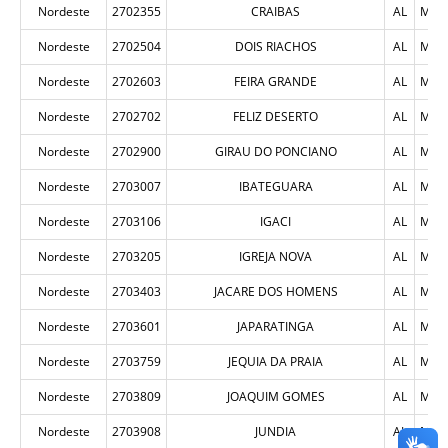
Nordeste
2702355
CRAIBAS
AL
MUN
Nordeste
2702504
DOIS RIACHOS
AL
MUN
Nordeste
2702603
FEIRA GRANDE
AL
MUN
Nordeste
2702702
FELIZ DESERTO
AL
MUN
Nordeste
2702900
GIRAU DO PONCIANO
AL
MUN
Nordeste
2703007
IBATEGUARA
AL
MUN
Nordeste
2703106
IGACI
AL
MUN
Nordeste
2703205
IGREJA NOVA
AL
MUN
Nordeste
2703403
JACARE DOS HOMENS
AL
MUN
Nordeste
2703601
JAPARATINGA
AL
MUN
Nordeste
2703759
JEQUIA DA PRAIA
AL
MUN
Nordeste
2703809
JOAQUIM GOMES
AL
MUN
Nordeste
2703908
JUNDIA
AL
MUN