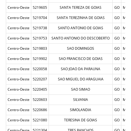
Centro-Oeste
5219605
SANTA TEREZA DE GOIAS
GO
MUN
Centro-Oeste
5219704
SANTA TEREZINHA DE GOIAS
GO
MUN
Centro-Oeste
5219738
SANTO ANTONIO DE GOIAS
GO
MUN
Centro-Oeste
5219753
SANTO ANTONIO DO DESCOBERTO
GO
MUN
Centro-Oeste
5219803
SAO DOMINGOS
GO
MUN
Centro-Oeste
5219902
SAO FRANCISCO DE GOIAS
GO
MUN
Centro-Oeste
5220058
SAO JOAO DA PARAUNA
GO
MUN
Centro-Oeste
5220207
SAO MIGUEL DO ARAGUAIA
GO
MUN
Centro-Oeste
5220405
SAO SIMAO
GO
MUN
Centro-Oeste
5220603
SILVANIA
GO
MUN
Centro-Oeste
5220686
SIMOLANDIA
GO
MUN
Centro-Oeste
5221080
TERESINA DE GOIAS
GO
MUN
Centro-Oeste
5221304
TRES RANCHOS
GO
MUN