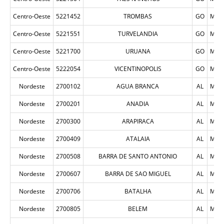
Centro-Oeste
5221452
TROMBAS
GO
MUN
Centro-Oeste
5221551
TURVELANDIA
GO
MUN
Centro-Oeste
5221700
URUANA
GO
MUN
Centro-Oeste
5222054
VICENTINOPOLIS
GO
MUN
Nordeste
2700102
AGUA BRANCA
AL
MUN
Nordeste
2700201
ANADIA
AL
MUN
Nordeste
2700300
ARAPIRACA
AL
MUN
Nordeste
2700409
ATALAIA
AL
MUN
Nordeste
2700508
BARRA DE SANTO ANTONIO
AL
MUN
Nordeste
2700607
BARRA DE SAO MIGUEL
AL
MUN
Nordeste
2700706
BATALHA
AL
MUN
Nordeste
2700805
BELEM
AL
MUN