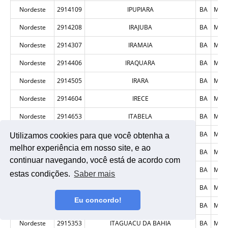
Nordeste
2914109
IPUPIARA
BA
MUN
Nordeste
2914208
IRAJUBA
BA
MUN
Nordeste
2914307
IRAMAIA
BA
MUN
Nordeste
2914406
IRAQUARA
BA
MUN
Nordeste
2914505
IRARA
BA
MUN
Nordeste
2914604
IRECE
BA
MUN
Nordeste
2914653
ITABELA
BA
MUN
Nordeste
2914703
ITABERABA
BA
MUN
Utilizamos cookies para que você obtenha a
melhor experiência em nosso site, e ao
Nordeste
2914802
ITABUNA
BA
MUN
continuar navegando, você está de acordo com
Nordeste
2914901
ITACARE
BA
MUN
estas condições.
Saber mais
Nordeste
2915106
ITAGI
BA
MUN
Eu concordo!
Nordeste
2915304
ITAGIMIRIM
BA
MUN
Nordeste
2915353
ITAGUACU DA BAHIA
BA
MUN