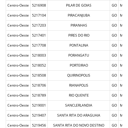
Centro-Oeste
5216908
PILAR DE GOIAS
GO
MUN
Centro-Oeste
5217104
PIRACANJUBA
GO
MUN
Centro-Oeste
5217203
PIRANHAS
GO
MUN
Centro-Oeste
5217401
PIRES DO RIO
GO
MUN
Centro-Oeste
5217708
PONTALINA
GO
MUN
Centro-Oeste
5218003
PORANGATU
GO
MUN
Centro-Oeste
5218052
PORTEIRAO
GO
MUN
Centro-Oeste
5218508
QUIRINOPOLIS
GO
MUN
Centro-Oeste
5218706
RIANAPOLIS
GO
MUN
Centro-Oeste
5218789
RIO QUENTE
GO
MUN
Centro-Oeste
5219001
SANCLERLANDIA
GO
MUN
Centro-Oeste
5219407
SANTA RITA DO ARAGUAIA
GO
MUN
Centro-Oeste
5219456
SANTA RITA DO NOVO DESTINO
GO
MUN