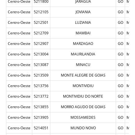
Centro-Oeste
5211800
JARAGUA
GO
MUN
Centro-Oeste
5212105
JOVIANIA
GO
MUN
Centro-Oeste
5212501
LUZIANIA
GO
MUN
Centro-Oeste
5212709
MAMBAI
GO
MUN
Centro-Oeste
5212907
MARZAGAO
GO
MUN
Centro-Oeste
5213004
MAURILANDIA
GO
MUN
Centro-Oeste
5213087
MINACU
GO
MUN
Centro-Oeste
5213509
MONTE ALEGRE DE GOIAS
GO
MUN
Centro-Oeste
5213756
MONTIVIDIU
GO
MUN
Centro-Oeste
5213772
MONTIVIDIU DO NORTE
GO
MUN
Centro-Oeste
5213855
MORRO AGUDO DE GOIAS
GO
MUN
Centro-Oeste
5213905
MOSSAMEDES
GO
MUN
Centro-Oeste
5214051
MUNDO NOVO
GO
MUN