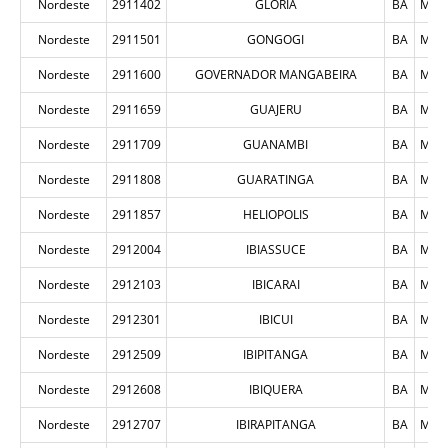
Nordeste
2911402
GLORIA
BA
MUN
Nordeste
2911501
GONGOGI
BA
MUN
Nordeste
2911600
GOVERNADOR MANGABEIRA
BA
MUN
Nordeste
2911659
GUAJERU
BA
MUN
Nordeste
2911709
GUANAMBI
BA
MUN
Nordeste
2911808
GUARATINGA
BA
MUN
Nordeste
2911857
HELIOPOLIS
BA
MUN
Nordeste
2912004
IBIASSUCE
BA
MUN
Nordeste
2912103
IBICARAI
BA
MUN
Nordeste
2912301
IBICUI
BA
MUN
Nordeste
2912509
IBIPITANGA
BA
MUN
Nordeste
2912608
IBIQUERA
BA
MUN
Nordeste
2912707
IBIRAPITANGA
BA
MUN