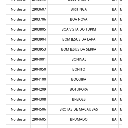
Nordeste
2903607
BIRITINGA
BA
MUN
Nordeste
2903706
BOA NOVA
BA
MUN
Nordeste
2903805
BOA VISTA DO TUPIM
BA
MUN
Nordeste
2903904
BOM JESUS DA LAPA
BA
MUN
Nordeste
2903953
BOM JESUS DA SERRA
BA
MUN
Nordeste
2904001
BONINAL
BA
MUN
Nordeste
2904050
BONITO
BA
MUN
Nordeste
2904100
BOQUIRA
BA
MUN
Nordeste
2904209
BOTUPORA
BA
MUN
Nordeste
2904308
BREJOES
BA
MUN
Nordeste
2904506
BROTAS DE MACAUBAS
BA
MUN
Nordeste
2904605
BRUMADO
BA
MUN