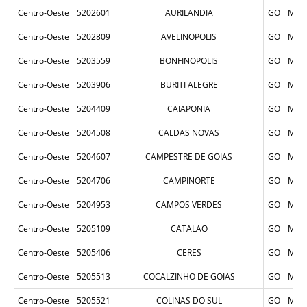
Centro-Oeste
5202601
AURILANDIA
GO
MUN
Centro-Oeste
5202809
AVELINOPOLIS
GO
MUN
Centro-Oeste
5203559
BONFINOPOLIS
GO
MUN
Centro-Oeste
5203906
BURITI ALEGRE
GO
MUN
Centro-Oeste
5204409
CAIAPONIA
GO
MUN
Centro-Oeste
5204508
CALDAS NOVAS
GO
MUN
Centro-Oeste
5204607
CAMPESTRE DE GOIAS
GO
MUN
Centro-Oeste
5204706
CAMPINORTE
GO
MUN
Centro-Oeste
5204953
CAMPOS VERDES
GO
MUN
Centro-Oeste
5205109
CATALAO
GO
MUN
Centro-Oeste
5205406
CERES
GO
MUN
Centro-Oeste
5205513
COCALZINHO DE GOIAS
GO
MUN
Centro-Oeste
5205521
COLINAS DO SUL
GO
MUN