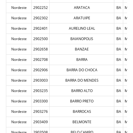
Nordeste
2902252
ARATACA
BA
MUN
Nordeste
2902302
ARATUIPE
BA
MUN
Nordeste
2902401
AURELINO LEAL
BA
MUN
Nordeste
2902500
BAIANOPOLIS
BA
MUN
Nordeste
2902658
BANZAE
BA
MUN
Nordeste
2902708
BARRA
BA
MUN
Nordeste
2902906
BARRA DO CHOCA
BA
MUN
Nordeste
2903003
BARRA DO MENDES
BA
MUN
Nordeste
2903235
BARRO ALTO
BA
MUN
Nordeste
2903300
BARRO PRETO
BA
MUN
Nordeste
2903276
BARROCAS
BA
MUN
Nordeste
2903409
BELMONTE
BA
MUN
Nordeste
2903508
BELO CAMPO
BA
MUN