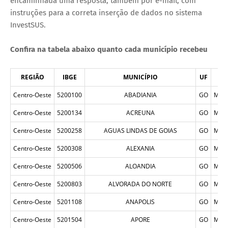
encaminhada uma resposta, também por e-mail, com
instruções para a correta inserção de dados no sistema
InvestSUS.
Confira na tabela abaixo quanto cada município recebeu
REGIÃO
IBGE
MUNICÍPIO
UF
GE
Centro-Oeste
5200100
ABADIANIA
GO
MUN
Centro-Oeste
5200134
ACREUNA
GO
MUN
Centro-Oeste
5200258
AGUAS LINDAS DE GOIAS
GO
MUN
Centro-Oeste
5200308
ALEXANIA
GO
MUN
Centro-Oeste
5200506
ALOANDIA
GO
MUN
Centro-Oeste
5200803
ALVORADA DO NORTE
GO
MUN
Centro-Oeste
5201108
ANAPOLIS
GO
MUN
Centro-Oeste
5201504
APORE
GO
MUN