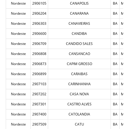
Nordeste
2906105
CANAPOLIS
BA
MUN
Nordeste
2906204
CANARANA
BA
MUN
Nordeste
2906303
CANAVIEIRAS
BA
MUN
Nordeste
2906600
CANDIBA
BA
MUN
Nordeste
2906709
CANDIDO SALES
BA
MUN
Nordeste
2906808
CANSANCAO
BA
MUN
Nordeste
2906873
CAPIM GROSSO
BA
MUN
Nordeste
2906899
CARAIBAS
BA
MUN
Nordeste
2907103
CARINHANHA
BA
MUN
Nordeste
2907202
CASA NOVA
BA
MUN
Nordeste
2907301
CASTRO ALVES
BA
MUN
Nordeste
2907400
CATOLANDIA
BA
MUN
Nordeste
2907509
CATU
BA
MUN