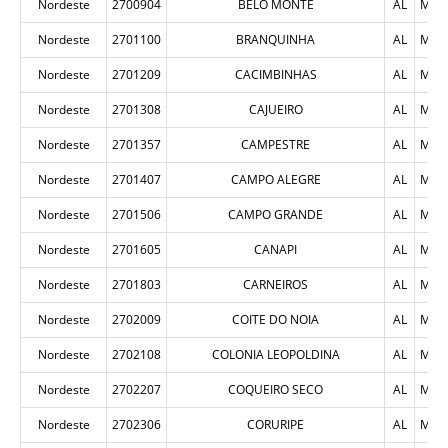
Nordeste
2700904
BELO MONTE
AL
MUN
Nordeste
2701100
BRANQUINHA
AL
MUN
Nordeste
2701209
CACIMBINHAS
AL
MUN
Nordeste
2701308
CAJUEIRO
AL
MUN
Nordeste
2701357
CAMPESTRE
AL
MUN
Nordeste
2701407
CAMPO ALEGRE
AL
MUN
Nordeste
2701506
CAMPO GRANDE
AL
MUN
Nordeste
2701605
CANAPI
AL
MUN
Nordeste
2701803
CARNEIROS
AL
MUN
Nordeste
2702009
COITE DO NOIA
AL
MUN
Nordeste
2702108
COLONIA LEOPOLDINA
AL
MUN
Nordeste
2702207
COQUEIRO SECO
AL
MUN
Nordeste
2702306
CORURIPE
AL
MUN