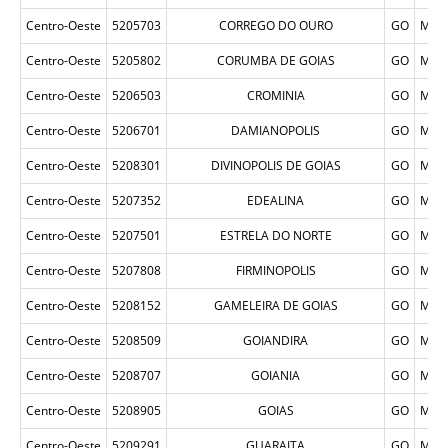
Centro-Oeste
5205703
CORREGO DO OURO
GO
MUN
Centro-Oeste
5205802
CORUMBA DE GOIAS
GO
MUN
Centro-Oeste
5206503
CROMINIA
GO
MUN
Centro-Oeste
5206701
DAMIANOPOLIS
GO
MUN
Centro-Oeste
5208301
DIVINOPOLIS DE GOIAS
GO
MUN
Centro-Oeste
5207352
EDEALINA
GO
MUN
Centro-Oeste
5207501
ESTRELA DO NORTE
GO
MUN
Centro-Oeste
5207808
FIRMINOPOLIS
GO
MUN
Centro-Oeste
5208152
GAMELEIRA DE GOIAS
GO
MUN
Centro-Oeste
5208509
GOIANDIRA
GO
MUN
Centro-Oeste
5208707
GOIANIA
GO
MUN
Centro-Oeste
5208905
GOIAS
GO
MUN
Centro-Oeste
5209291
GUARAITA
GO
MUN