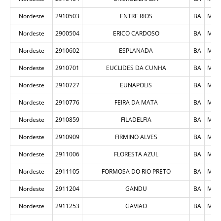
Nordeste
2910503
ENTRE RIOS
BA
MUN
Nordeste
2900504
ERICO CARDOSO
BA
MUN
Nordeste
2910602
ESPLANADA
BA
MUN
Nordeste
2910701
EUCLIDES DA CUNHA
BA
MUN
Nordeste
2910727
EUNAPOLIS
BA
MUN
Nordeste
2910776
FEIRA DA MATA
BA
MUN
Nordeste
2910859
FILADELFIA
BA
MUN
Nordeste
2910909
FIRMINO ALVES
BA
MUN
Nordeste
2911006
FLORESTA AZUL
BA
MUN
Nordeste
2911105
FORMOSA DO RIO PRETO
BA
MUN
Nordeste
2911204
GANDU
BA
MUN
Nordeste
2911253
GAVIAO
BA
MUN