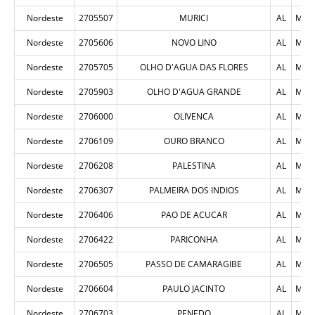
Nordeste
2705507
MURICI
AL
MUN
Nordeste
2705606
NOVO LINO
AL
MUN
Nordeste
2705705
OLHO D'AGUA DAS FLORES
AL
MUN
Nordeste
2705903
OLHO D'AGUA GRANDE
AL
MUN
Nordeste
2706000
OLIVENCA
AL
MUN
Nordeste
2706109
OURO BRANCO
AL
MUN
Nordeste
2706208
PALESTINA
AL
MUN
Nordeste
2706307
PALMEIRA DOS INDIOS
AL
MUN
Nordeste
2706406
PAO DE ACUCAR
AL
MUN
Nordeste
2706422
PARICONHA
AL
MUN
Nordeste
2706505
PASSO DE CAMARAGIBE
AL
MUN
Nordeste
2706604
PAULO JACINTO
AL
MUN
Nordeste
2706703
PENEDO
AL
MUN