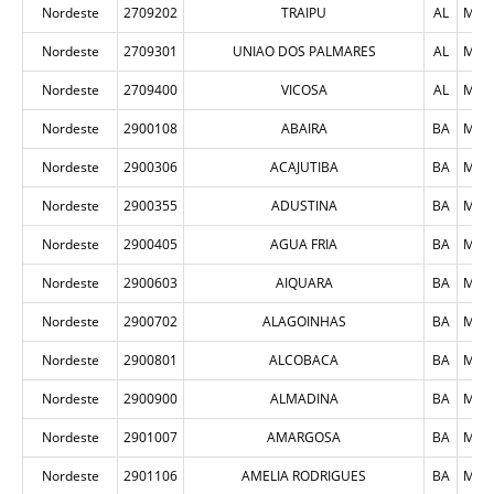
Nordeste
2709202
TRAIPU
AL
MUN
Nordeste
2709301
UNIAO DOS PALMARES
AL
MUN
Nordeste
2709400
VICOSA
AL
MUN
Nordeste
2900108
ABAIRA
BA
MUN
Nordeste
2900306
ACAJUTIBA
BA
MUN
Nordeste
2900355
ADUSTINA
BA
MUN
Nordeste
2900405
AGUA FRIA
BA
MUN
Nordeste
2900603
AIQUARA
BA
MUN
Nordeste
2900702
ALAGOINHAS
BA
MUN
Nordeste
2900801
ALCOBACA
BA
MUN
Nordeste
2900900
ALMADINA
BA
MUN
Nordeste
2901007
AMARGOSA
BA
MUN
Nordeste
2901106
AMELIA RODRIGUES
BA
MUN