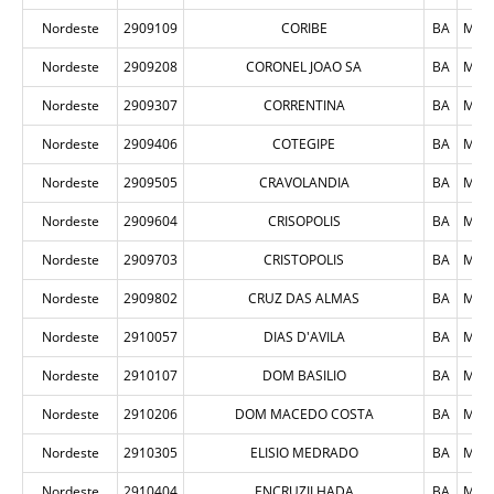
Nordeste
2909109
CORIBE
BA
MUN
Nordeste
2909208
CORONEL JOAO SA
BA
MUN
Nordeste
2909307
CORRENTINA
BA
MUN
Nordeste
2909406
COTEGIPE
BA
MUN
Nordeste
2909505
CRAVOLANDIA
BA
MUN
Nordeste
2909604
CRISOPOLIS
BA
MUN
Nordeste
2909703
CRISTOPOLIS
BA
MUN
Nordeste
2909802
CRUZ DAS ALMAS
BA
MUN
Nordeste
2910057
DIAS D'AVILA
BA
MUN
Nordeste
2910107
DOM BASILIO
BA
MUN
Nordeste
2910206
DOM MACEDO COSTA
BA
MUN
Nordeste
2910305
ELISIO MEDRADO
BA
MUN
Nordeste
2910404
ENCRUZILHADA
BA
MUN