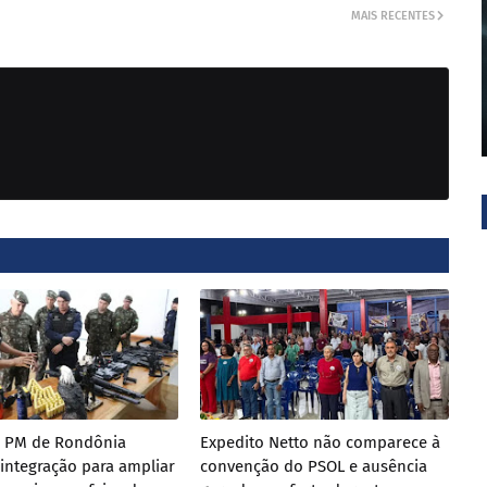
MAIS RECENTES
e PM de Rondônia
Expedito Netto não comparece à
integração para ampliar
convenção do PSOL e ausência