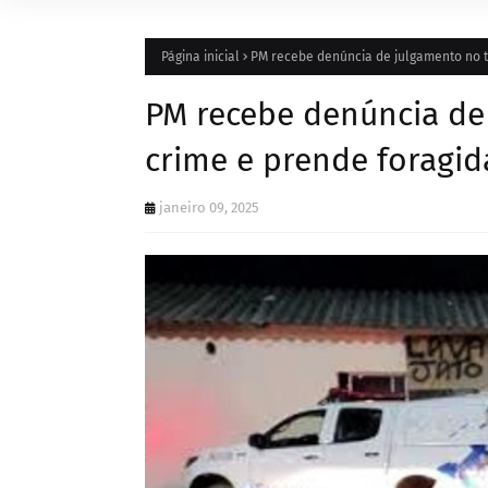
Página inicial
PM recebe denúncia de julgamento no t
PM recebe denúncia de
crime e prende foragid
janeiro 09, 2025