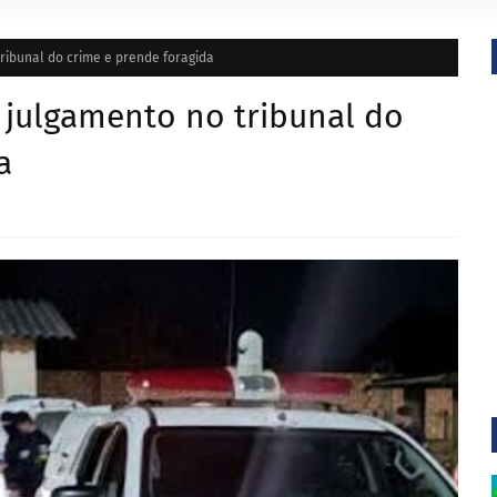
ribunal do crime e prende foragida
 julgamento no tribunal do
a