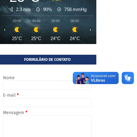
2.3 m/s
90%
758
mmHg
03:00
04:00
05:00
06:00
07:00
08:00
09:00
‹
›
25°C
25°C
24°C
24°C
24°C
26°C
28°
FORMULÁRIO DE CONTATO
Nome
E-mail
*
Mensagem
*