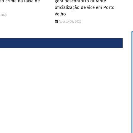
o crime na faixa de
gera desconforto durante
oficialização de vice em Porto
Velho
 2026
Agosto 06, 2026