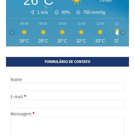
26°C
1 m/s
89%
760
mmHg
08:00
09:00
10:00
11:00
12:00
13:00
‹
›
26°C
28°C
30°C
32°C
33°C
33°C
FORMULÁRIO DE CONTATO
Nome
E-mail
*
Mensagem
*