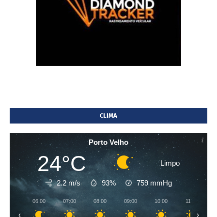
CLIMA
Porto Velho
24°C
Limpo
2.2 m/s
93%
759
mmHg
06:00
07:00
08:00
09:00
10:00
11:00
‹
›