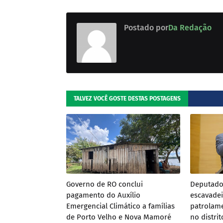
Postado por
Da Redação
TALVEZ VOCÊ GOSTE DESTAS POSTAGENS
Governo de RO conclui
Deputado 
pagamento do Auxílio
escavadei
Emergencial Climático a famílias
patrolame
de Porto Velho e Nova Mamoré
no distri