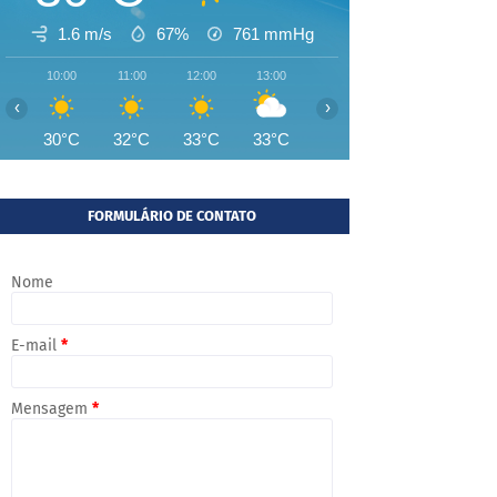
1.6 m/s
67%
761
mmHg
10:00
11:00
12:00
13:00
14:00
15:00
16:00
‹
›
30°C
32°C
33°C
33°C
33°C
33°C
33°
FORMULÁRIO DE CONTATO
Nome
E-mail
*
Mensagem
*