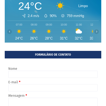
24°C
Limpo
2.4 m/s
90%
759
mmHg
07:00
08:00
09:00
10:00
11:00
12:00
‹
›
24°C
26°C
28°C
31°C
32°C
33°C
FORMULÁRIO DE CONTATO
Nome
E-mail
*
Mensagem
*