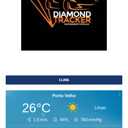
CLIMA
Porto Velho
26°C
Limpo
1.5 m/s
84%
760
mmHg