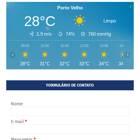
Porto Velho
28°C
Limpo
1.9 m/s
74%
760
mmHg
09:00
10:00
11:00
12:00
13:00
14:00
‹
›
28°C
31°C
32°C
33°C
34°C
34°C
FORMULÁRIO DE CONTATO
Nome
E-mail
*
Mensagem
*