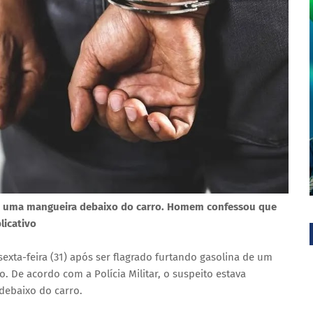
m uma mangueira debaixo do carro. Homem confessou que
licativo
xta-feira (31) após ser flagrado furtando gasolina de um
. De acordo com a Polícia Militar, o suspeito estava
ebaixo do carro.