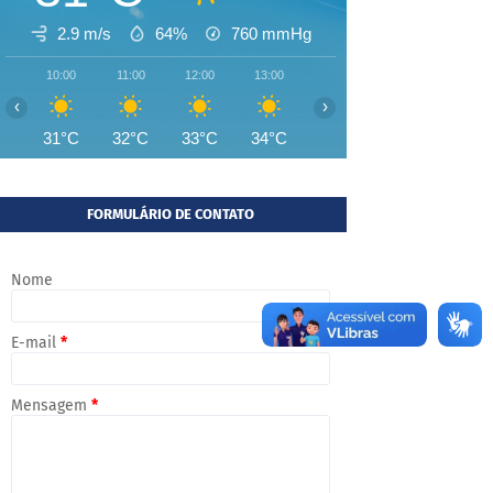
2.9 m/s
64%
760
mmHg
10:00
11:00
12:00
13:00
14:00
15:00
16:00
‹
›
31°C
32°C
33°C
34°C
34°C
34°C
34°
FORMULÁRIO DE CONTATO
Nome
E-mail
*
Mensagem
*