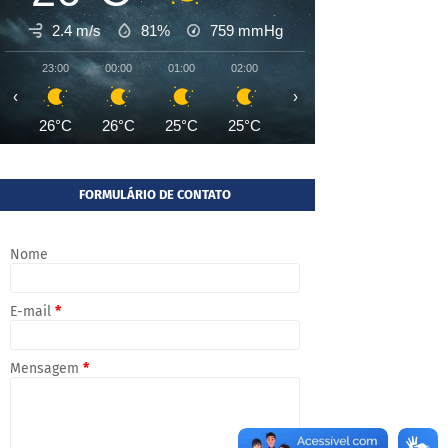
2.4 m/s
81%
759
mmHg
23:00
00:00
01:00
02:00
03:00
04:00
05:00
‹
›
26°C
26°C
25°C
25°C
25°C
25°C
24°
FORMULÁRIO DE CONTATO
Nome
E-mail
*
Mensagem
*