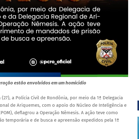
eração estão envolvidos em um homicídio
(27), a Polícia Civil de Rondônia, por meio da 1ª Delegacia
ional de Ariquemes, com o apoio do Núcleo de Inteligência e
EPOM), deflagrou a Operação Nêmesis. A ação teve como
o temporária e de busca e apreensão expedidos pela 1ª