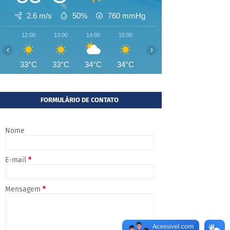
2.6 m/s
50%
760
mmHg
12:00
13:00
14:00
15:00
16:00
17:00
18:00
‹
›
33°C
33°C
34°C
34°C
33°C
31°C
29°
FORMULÁRIO DE CONTATO
Nome
E-mail
*
Mensagem
*