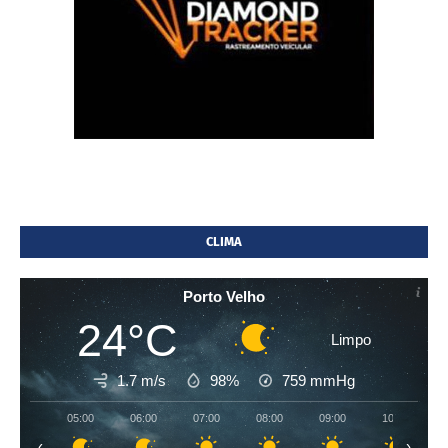
CLIMA
Porto Velho
24°C
Limpo
1.7 m/s
98%
759
mmHg
05:00
06:00
07:00
08:00
09:00
10:00
‹
›