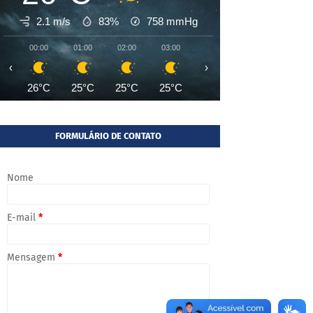
2.1 m/s
83%
758
mmHg
00:00
01:00
02:00
03:00
04:00
05:00
06:00
‹
›
26°C
25°C
25°C
25°C
24°C
24°C
24°
FORMULÁRIO DE CONTATO
Nome
E-mail
*
Mensagem
*