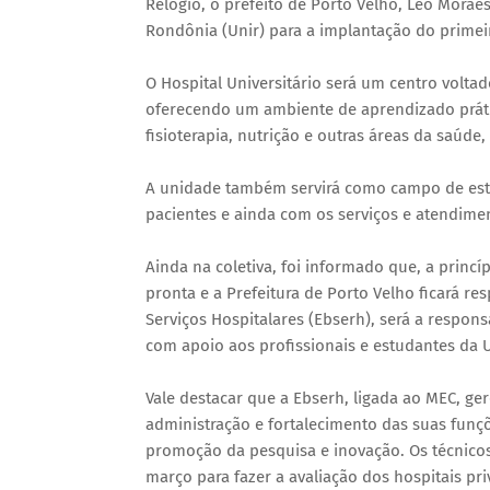
Relógio, o prefeito de Porto Velho, Léo Morae
Rondônia (Unir) para a implantação do primeir
O Hospital Universitário será um centro volta
oferecendo um ambiente de aprendizado práti
fisioterapia, nutrição e outras áreas da saúde
A unidade também servirá como campo de estág
pacientes e ainda com os serviços e atendime
Ainda na coletiva, foi informado que, a princí
pronta e a Prefeitura de Porto Velho ficará re
Serviços Hospitalares (Ebserh), será a respons
com apoio aos profissionais e estudantes da U
Vale destacar que a Ebserh, ligada ao MEC, ger
administração e fortalecimento das suas funçõ
promoção da pesquisa e inovação. Os técnicos
março para fazer a avaliação dos hospitais pr