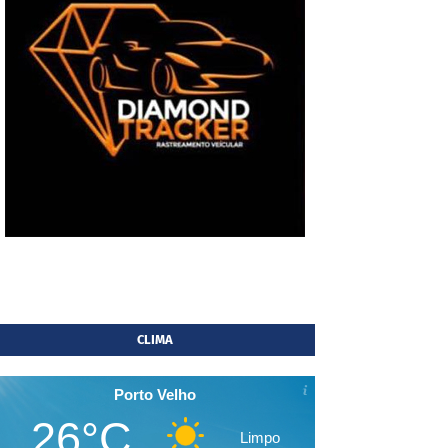
CLIMA
Porto Velho
26°C
Limpo