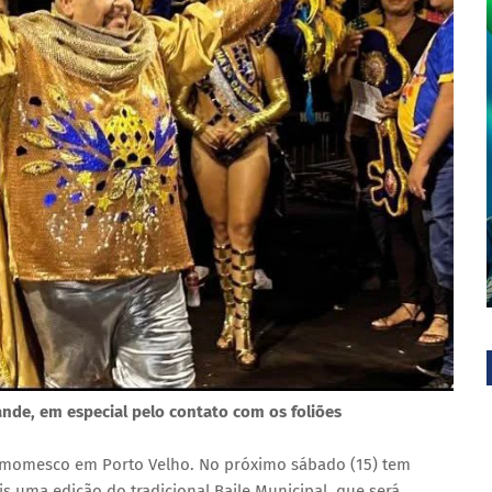
ande, em especial pelo contato com os foliões
o momesco em Porto Velho. No próximo sábado (15) tem
is uma edição do tradicional Baile Municipal, que será