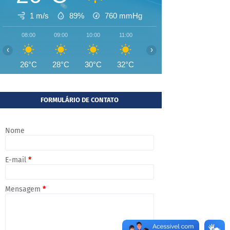
1 m/s
89%
760
mmHg
08:00
09:00
10:00
11:00
12:00
13:00
14:00
‹
›
26°C
28°C
30°C
32°C
33°C
33°C
33°
FORMULÁRIO DE CONTATO
Nome
E-mail
*
Mensagem
*