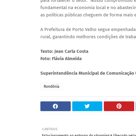
para fortalecer o setor. “Nosso compromisso é
fundamental na economia local e no abasteci
as políticas públicas cheguem de forma mais e
A Prefeitura de Porto Velho segue empenhad
rural, garantindo melhores condições de traba
Texto: Jean Carla Costa
Foto: Flávia Almeida
Superintendência Municipal de Comunicação
Rondônia
ANTIGOS
Estacionamento ao entorno do shopping é liberado pela