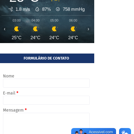
1.8 m/s
87%
758
mmHg
03:00
04:00
05:00
06:00
07:00
08:00
09:00
‹
›
25°C
24°C
24°C
24°C
24°C
26°C
28°
FORMULÁRIO DE CONTATO
Nome
E-mail
*
Mensagem
*