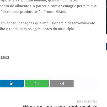
 apoiar a agricultura familiar, que tem um papel
mento de alimentos. A parceria com a Semagric permite que
ficiente aos produtores”, afirmou Milani.
a em consolidar ações que impulsionem o desenvolvimento
lho e renda para os agricultores do município.
 (SMC)
MAIS RECENTES
Últimos dias para pagar o imposto com desconto de 10%