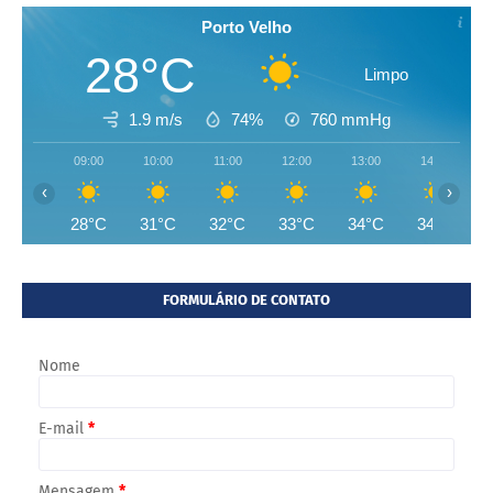
Porto Velho
28°C
Limpo
1.9 m/s
74%
760
mmHg
09:00
10:00
11:00
12:00
13:00
14:00
‹
›
28°C
31°C
32°C
33°C
34°C
34°C
FORMULÁRIO DE CONTATO
Nome
E-mail
*
Mensagem
*