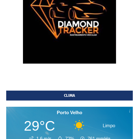
CLIMA
Porto Velho
29°C
Limpo
1.6 m/s
72%
761
mmHg