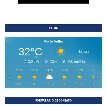
CLIMA
Porto Velho
32°C
Limpo
2.6 m/s
52%
760
mmHg
12:00
13:00
14:00
15:00
16:00
17:00
‹
›
32°C
33°C
33°C
33°C
33°C
32°C
FORMULÁRIO DE CONTATO