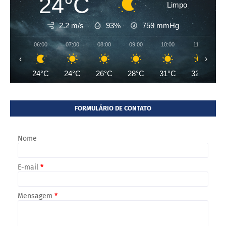
24°C
Limpo
2.2 m/s
93%
759
mmHg
06:00
07:00
08:00
09:00
10:00
11:00
‹
›
24°C
24°C
26°C
28°C
31°C
32°C
FORMULÁRIO DE CONTATO
Nome
E-mail
*
Mensagem
*