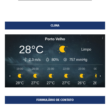
CLIMA
Porto Velho
28°C
Limpo
2.3 m/s
80%
757
mmHg
19:00
20:00
21:00
22:00
23:00
00:00
‹
›
28°C
27°C
27°C
27°C
26°C
26°C
FORMULÁRIO DE CONTATO