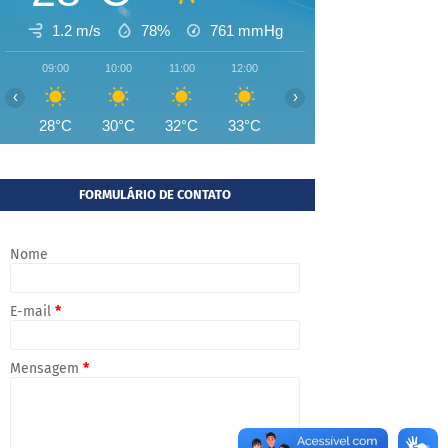
1.2 m/s
78%
761
mmHg
09:00
10:00
11:00
12:00
13:00
14:00
15:00
‹
›
28°C
30°C
32°C
33°C
33°C
33°C
33°
FORMULÁRIO DE CONTATO
Nome
E-mail
*
Mensagem
*