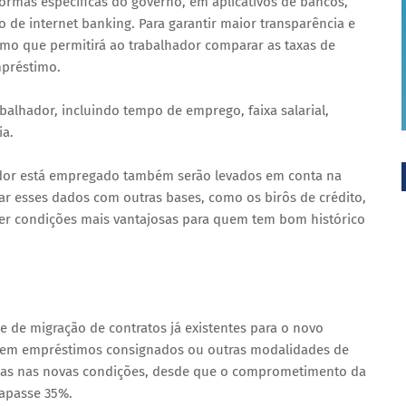
ormas específicas do governo, em aplicativos de bancos,
 de internet banking. Para garantir maior transparência e
mo que permitirá ao trabalhador comparar as taxas de
mpréstimo.
rabalhador, incluindo tempo de emprego, faixa salarial,
ia.
ador está empregado também serão levados em conta na
ar esses dados com outras bases, como os birôs de crédito,
ecer condições mais vantajosas para quem tem bom histórico
e de migração de contratos já existentes para o novo
uem empréstimos consignados ou outras modalidades de
vidas nas novas condições, desde que o comprometimento da
apasse 35%.