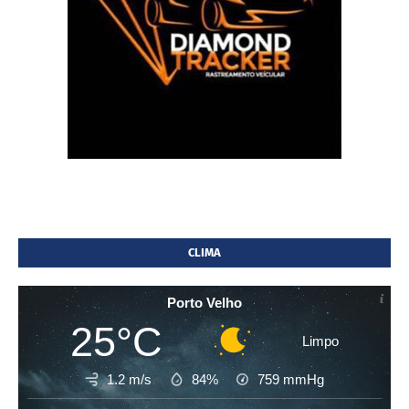
CLIMA
Porto Velho
25°C
Limpo
1.2 m/s
84%
759
mmHg