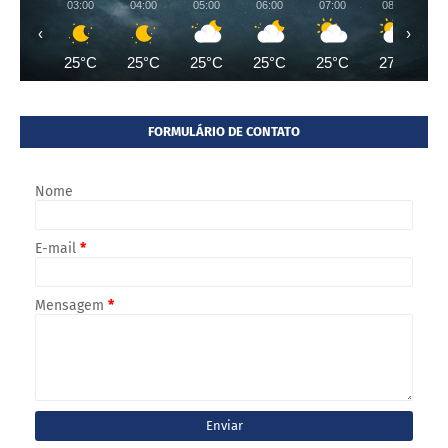
03:00
04:00
05:00
06:00
07:00
08:00
‹
›
25°C
25°C
25°C
25°C
25°C
27°C
FORMULÁRIO DE CONTATO
Nome
E-mail
*
Mensagem
*