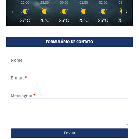
22:00
23:00
00:00
01:00
02:00
03:00
‹
›
27°C
26°C
26°C
25°C
25°C
25°C
FORMULÁRIO DE CONTATO
Nome
E-mail
*
Mensagem
*