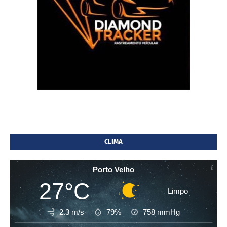
CLIMA
Porto Velho
27°C
Limpo
2.3 m/s
79%
758
mmHg