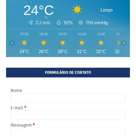
24°C
Limpo
2.2 m/s
92%
759
mmHg
07:00
08:00
09:00
10:00
11:00
12:00
‹
›
24°C
26°C
28°C
31°C
32°C
33°C
FORMULÁRIO DE CONTATO
Nome
E-mail
*
Mensagem
*