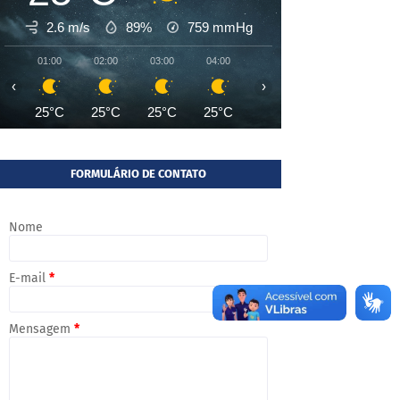
2.6 m/s
89%
759
mmHg
01:00
02:00
03:00
04:00
05:00
06:00
07:00
‹
›
25°C
25°C
25°C
25°C
24°C
24°C
24°
FORMULÁRIO DE CONTATO
Nome
E-mail
*
Mensagem
*