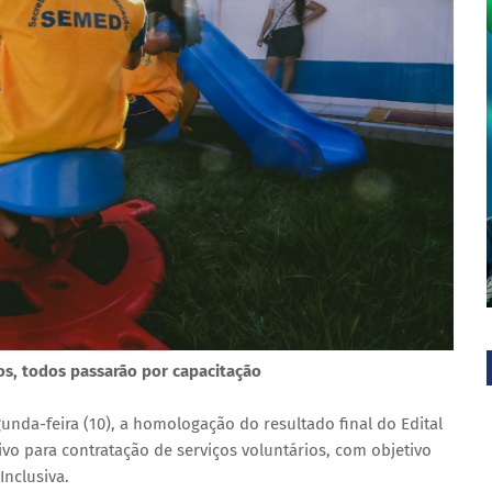
os, todos passarão por capacitação
unda-feira (10), a homologação do resultado final do Edital
vo para contratação de serviços voluntários, com objetivo
nclusiva.