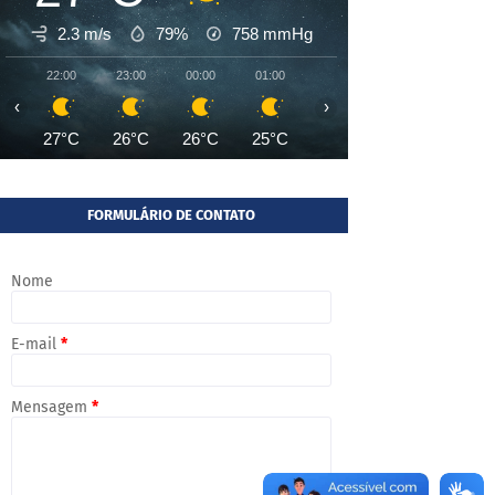
2.3 m/s
79%
758
mmHg
22:00
23:00
00:00
01:00
02:00
03:00
04:00
‹
›
27°C
26°C
26°C
25°C
25°C
25°C
25°
FORMULÁRIO DE CONTATO
Nome
E-mail
*
Mensagem
*