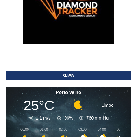
CLIMA
Porto Velho
25°C
Limpo
1.1 m/s
96%
760
mmHg
00:00
01:00
02:00
03:00
04:00
05:00