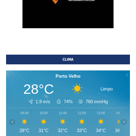
CLIMA
Porto Velho
28°C
Limpo
1.9 m/s
74%
760
mmHg
09:00
10:00
11:00
12:00
13:00
14:00
‹
›
28°C
31°C
32°C
33°C
34°C
34°C