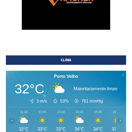
CLIMA
Porto Velho
32°C
Maioritariamente limpo
3 m/s
53%
761
mmHg
11:00
12:00
13:00
14:00
15:00
16:00
‹
›
32°C
33°C
33°C
34°C
34°C
33°C