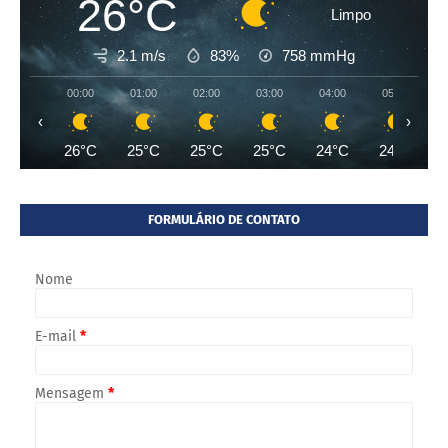
26°C
Limpo
2.1 m/s
83%
758
mmHg
00:00
01:00
02:00
03:00
04:00
05:00
‹
›
26°C
25°C
25°C
25°C
24°C
24°C
FORMULÁRIO DE CONTATO
Nome
E-mail
*
Mensagem
*