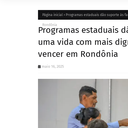
Página inicial
Programas estaduais dão suporte às fa
Rondônia
Programas estaduais dã
uma vida com mais dig
vencer em Rondônia
maio 16, 2025