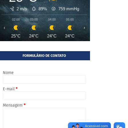
2 m/s
89%
759
mmHg
02:00
03:00
04:00
05:00
06:00
07:00
08:00
‹
›
25°C
24°C
24°C
24°C
24°C
24°C
26°
FORMULÁRIO DE CONTATO
Nome
E-mail
*
Mensagem
*