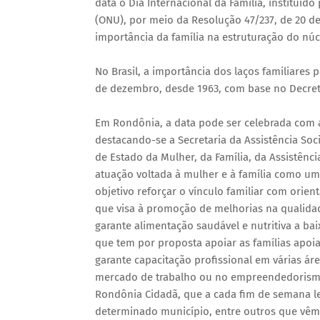
data o Dia Internacional da Família, instituí
(ONU), por meio da Resolução 47/237, de 20 d
importância da família na estruturação do núcl
No Brasil, a importância dos laços familiar
de dezembro, desde 1963, com base no Decreto
Em Rondônia, a data pode ser celebrada com 
destacando-se a Secretaria da Assistência Soci
de Estado da Mulher, da Família, da Assistênc
atuação voltada à mulher e à família como 
objetivo reforçar o vínculo familiar com orie
que visa à promoção de melhorias na qualidade 
garante alimentação saudável e nutritiva a ba
que tem por proposta apoiar as famílias apoia
garante capacitação profissional em várias ár
mercado de trabalho ou no empreendedorismo
Rondônia Cidadã, que a cada fim de semana le
determinado município, entre outros que vêm 