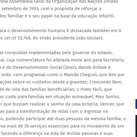
do pela Assembleia Geral da Organização das Nações Unidas
e setembro de 1993, com a proposta de reforçar a
eo familiar e o seu papel na base da educação infantil.
es para o desenvolvimento humano é destacada também em 8
 Lei nº 52.748, do então presidente João Goulart.
as conquistas implementadas pelo governo do estado,
al, cuja nomenclatura foi alterada neste ano para Secretaria
ia e do Desenvolvimento Social (Seas), dando ênfase à
um todo, com programas como o Mamãe Cheguei, que tem por
ntações sobre os cuidados desde a gravidez; Crescendo Bem,
de vida das famílias beneficiárias; o Prato Fácil, que
ixo custo para famílias em situação vulnerável; Meu Sonho,
r que buscam realizar o sonho da casa própria; Vencer, que
eas para a transformação de vidas com o ingresso no
, podendo participar até duas pessoas da mesma família; o
va mais de 30 serviços essenciais para os moradores de um
fazendo a diferença na vida de muitas pessoas e suas