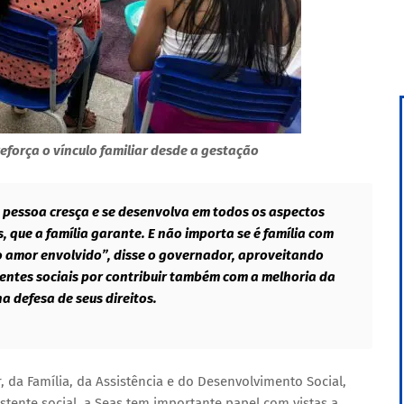
orça o vínculo familiar desde a gestação
a pessoa cresça e se desenvolva em todos os aspectos
, que a família garante. E não importa se é família com
o amor envolvido”, disse o governador, aproveitando
entes sociais por contribuir também com a melhoria da
a defesa de seus direitos.
, da Família, da Assistência e do Desenvolvimento Social,
tente social, a Seas tem importante papel com vistas a