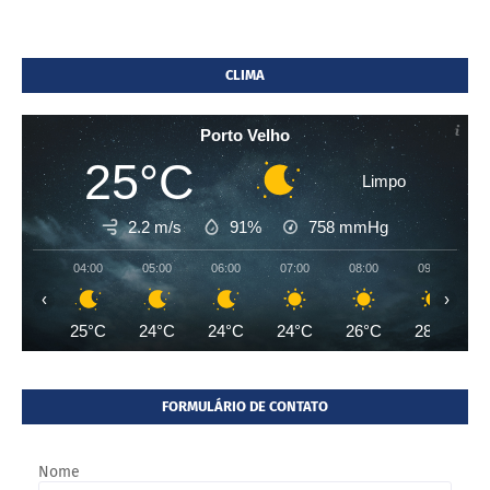
CLIMA
Porto Velho
25°C
Limpo
2.2 m/s
91%
758
mmHg
04:00
05:00
06:00
07:00
08:00
09:00
‹
›
25°C
24°C
24°C
24°C
26°C
28°C
FORMULÁRIO DE CONTATO
Nome