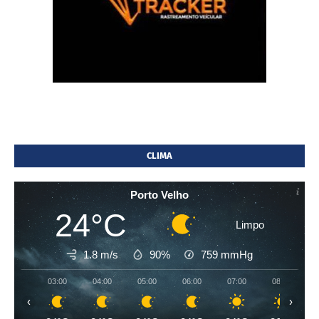
CLIMA
Porto Velho
24°C
Limpo
1.8 m/s
90%
759
mmHg
03:00
04:00
05:00
06:00
07:00
08:00
‹
›