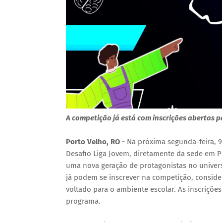
A competição já está com inscrições abertas p
Porto Velho, RO -
Na próxima segunda-feira, 9
Desafio Liga Jovem, diretamente da sede em P
uma nova geração de protagonistas no univer
já podem se inscrever na competição, consid
voltado para o ambiente escolar. As inscrições 
programa.