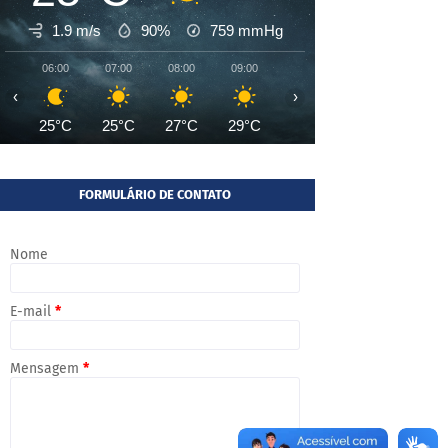
1.9 m/s
90%
759
mmHg
06:00
07:00
08:00
09:00
10:00
11:00
12:00
‹
›
25°C
25°C
27°C
29°C
31°C
33°C
34°
FORMULÁRIO DE CONTATO
Nome
E-mail
*
Mensagem
*