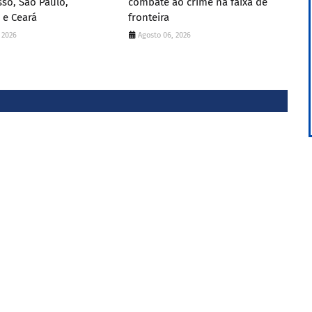
so, São Paulo,
combate ao crime na faixa de
 e Ceará
fronteira
 2026
Agosto 06, 2026